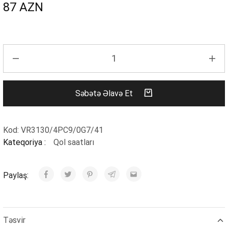
87
AZN
Səbətə Əlavə Et
Kod:
VR3130/4PC9/0G7/41
Kateqoriya :
Qol saatları
Paylaş:
Təsvir