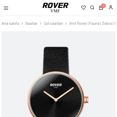
0
VMF
Rover
Ana səhifə
Saatlar
Qol saatları
Vmf Rover | Fauna | Zebra 