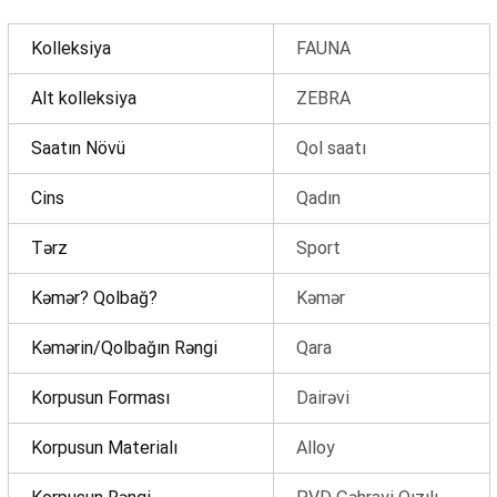
Kolleksiya
FAUNA
Alt kolleksiya
ZEBRA
Saatın Növü
Qol saatı
Cins
Qadın
Məhsul(lar) səbətə əlavə edildi
Tərz
Sport
Kəmər? Qolbağ?
Kəmər
Sifarişin detalları
Kəmərin/Qolbağın Rəngi
Qara
Korpusun Forması
Dairəvi
0 ₼
Məhsul toplam
(0)
Korpusun Materialı
Alloy
Endirim
0 ₼