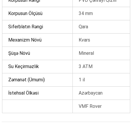
Korpusun Rəngi
PVD Çəhrayi Qızılı
Çatdırılma
0 ₼
Korpusun Ölçüsü
34 mm
OK
Siferblatın Rəngi
Qara
Yekun məbləğ
0 ₼
Mexanizm Növü
Kvars
Sifarişi rəsmiləşdir
Şüşə Növü
Mineral
Alış-verişə davam et
Su Keçirməzlik
3 ATM
Zəmanət (Ümumi)
1 il
İstehsal Ölkəsi
Azərbaycan
VMF Rover